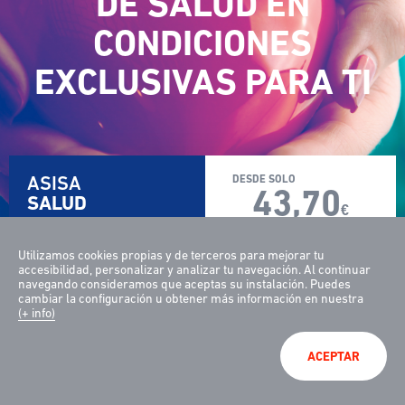
DE SALUD EN
CONDICIONES
EMAIL
EXCLUSIVAS PARA TI
He leído y acepto las
Condiciones de uso
SOLICITAR INFORMACIÓN
ASISA
DESDE SOLO
43,70
SALUD
Prima neta por persona al mes
Colectivo No. 21099
Utilizamos cookies propias y de terceros para mejorar tu
accesibilidad, personalizar y analizar tu navegación. Al continuar
navegando consideramos que aceptas su instalación. Puedes
cambiar la configuración u obtener más información en nuestra
(+ info)
ACEPTAR